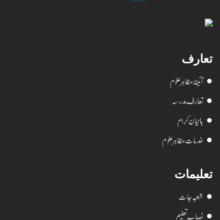
تعارف
آئینۂ مظاہر علوم
تعارف مدرسہ
بانیان کرام
خدمات مظاہر علوم
تعلیمات
شعبہ جات
نصاب تعلیم