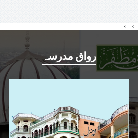
-->
-->
رواق مدرسہ