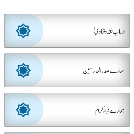
ارباب فقہ و فتاویٰ
ہمارے صدر المدرسین
ہمارے قراء کرام