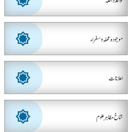
موجودہ عملہ و سفراء
اعلانات
شاخ مظاہر علوم