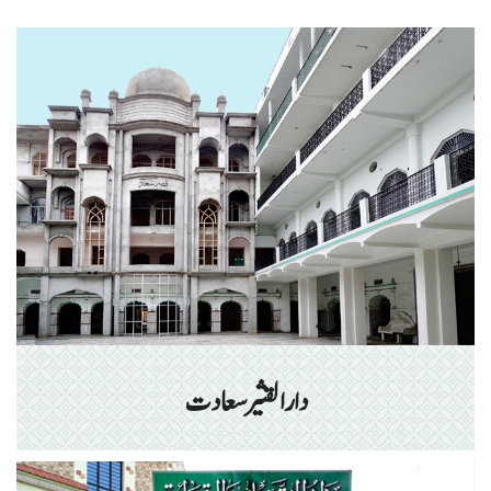
دارالقثیر سعادت