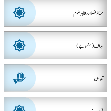
ممتاز فضلاء مظاہر علوم
اہداف (منصوبے)
تعاون
قواعد داخلہ