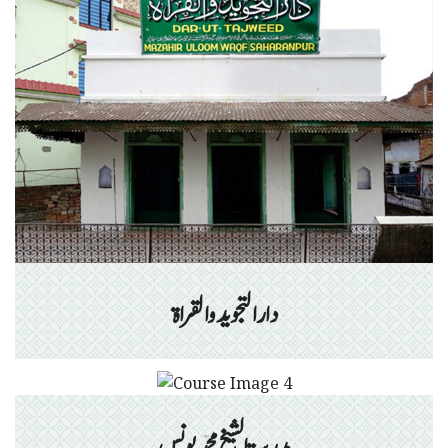
دارالتجوید والقراۃ
مدرسۃ الشیخ محمد یونس