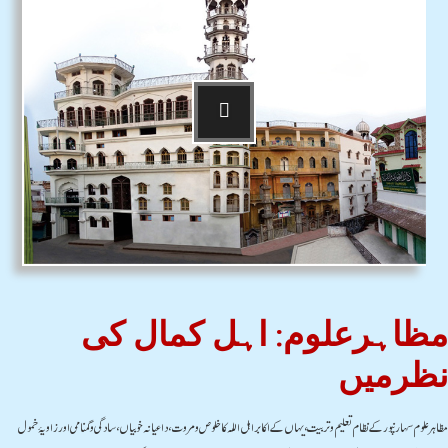
مظاہرعلوم: اہل کمال کی
نظرمیں
مظاہرعلوم سہارنپورکے نظام تعلیم وتربیت،یہاں کے اکابراہل اللہ کاخلوص ومروت،داعیانہ خوبیاں،سادگی وگمنامی اور زاویۂ خمول