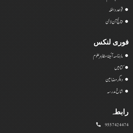
قواعد داخلہ
نتائج آن لائن
فوری لنکس
ماہنامہ آئینۂ مظاہر علوم
کتابیں
دیگر مضامین
شاخ مدرسہ
رابطہ
9557424474