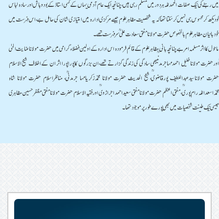
میں رہنے کی نیک صفات الحمدللہ ہردورمیں مسلم رہی ہیں،چنانچہ ایک عام آدمی یہاں کے کسی استاذکے بودوباش اورسادہ لباس
کودیکھ کرمحسوس ہی نہیں کرسکتاتھاکہ یہ شخصیت مظاہرعلوم جیسے مرکزی ادارہ میں امتیازی شان کی حامل ہے، اس فہرست میں
خودبانیان مظاہرعلوم بالخصوص حضرت مولانامفتی سعادت علی ؒ سرفہرست تھے۔
ماحول کااثرمسلمہ امرہے چنانچہ بانی مظاہرعلوم کے قائم فرمودہ اس ادارہ کے اولین فضلاء گرامی میں حضرت مولاناعنایت الہٰی
ؒاورحضرت مولاناخلیل احمدمہاجرمدنیؒبھی سادگی کی زندگی گزارتے تھے،ان بزرگوں کاپوراپورا اثر ان کے اخلاف شیخ الاسلام
حضرت مولاناسیدعبداللطیف پورقاضویؒ،شیخ الحدیث حضرت مولانا محمدزکریامہا جرمدنیؒ، مناظراسلام حضرت مولانا شاہ
محمداسعداللہ رام پوریؒ،مفتی اعظم حضرت مولانامفتی سعیداحمد اجراڑ ویؒ اورفقیہ الاسلام حضرت مولانامفتی مظفرحسین مظاہری
ؒجیسی نیک طینت شخصیات میں بھی پورے طورپرموجودتھا۔