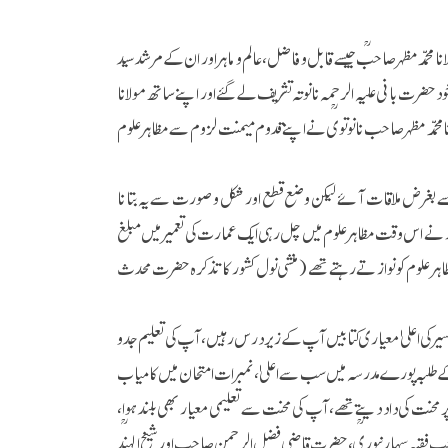
 محمد مظہرصاحبؒ جیسے قابل و فاضل، عالم و ماہر اور ان کے مرشد سید
د حضرت بانی علیہ الرحمہ نانوتہ تشریف لے گئے اور اپنے ساتھ مولانا
 آئے مظاہر علوم کی عمر اس وقت صرف تین ماہ تھی گویا شوال ۱۲۸۳ھ میں مولانا محمد مظہرصاحب نانوتویؒ نے اپنے قدوم میمنت لزوم سے مظاہرعلوم
 سے بغرض ملاقات آئے لیکن وضع قطع اور شکل و صورت سے یہ بتانا
ور نے اس وقت مظاہر علوم میں چل رہی ایک عمارت کی تعمیر میں مبلغ
ہر علوم کو نوازتے رہتے تھے (منشی نول کشور کا تذکرہ حضرت محدث
سیر کی اعلیٰ معیار ی کتابیں آپ کے زیر درس رہیں، آپ کی تعلیم جد و
 کے طلبہ پورے مدرسہ میں سب سے اعلیٰ، نمبرات امتحان میں کامیاب
 محنت کی داد دیتے تھے، آپ کی محنت سے تعلیمی معیار بھی بلند ہوا،
صاحب فقیہ سہارنپوریؒ، حضرت قاضی فضل الرحمن صاحب اور شیخ الہندؒ