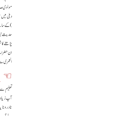
مولوی صاح
)کے سامنے
پڑھنے کا
ان حضرات 
العمری سے 
م
تعلیم سے 
آپ زیادہ 
نادر و نا
نے آپ سے