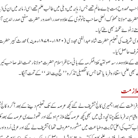
ب ممدوح بہت بڑے عالم تھے جس زمانہ میں دہلی میں طالب علم تھے اسی زمانہ میں ان کی ذہ
 زانوئے تلمذ بھی طے کیا۔
 شرف حاصل کیا۔
کے علاوہ مدرسہ صولتیہ مکۃ المکرمہ کے بانی مناظر اسلام حضرت مولانا رحمت اللہ صاحب کیرانو
بھی علمی استفادہ فرمایا تھا جس کا تفصیلی تذکرہ’’حج بیت اللہ‘‘کے تحت آئیگا۔
لازمت
فراغت کے بعد اجمیری کالج تشریف لے گئے کجھ عرصہ کے تک تعلیم دینے کے بعد آگرہ کالج تشری
قیام نہ فرما سکے چنانچہ دہلی میں بھی کچھ عرصہ کیلئے ملازم ہوگئے اور تھوڑے ہی عرصہ کے بعد مکت
یاب کتب کی اعلی کتابت و طباعت میں مشہور و معروف تھا) تشریف لے گئے اور عربی اُردو او
 فقہ، اصول فقہ اور علم کلام کی کتب پڑھنے کا شرف حاصل کیا۔ ایک مدت تک اسی کام میں م