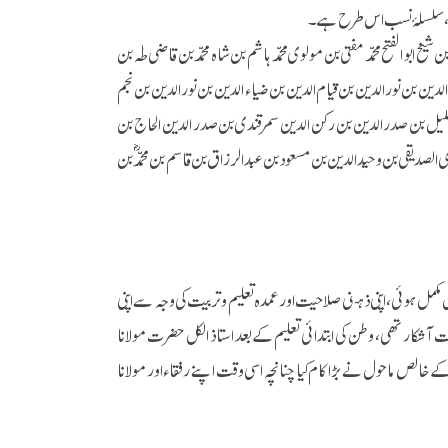
ھے، سلسلۂ نسب اس طرح ہے۔
خ ابو الفتح محمد مفتی بن مولوی محمد ہاشم بن شاہ محمد بن قاضی طٰہ بن
ن بن نورالدین بن قیام الدین بن ضیاء الدین بن نورالدین بن نجم
خلیل بن صدر الدین بن رکن الدین سمرقندی بن صدر الدین الحاج بن
دی الصدیقی بن وحید الدین بن مسعود بن عبدالرزاق بن قاسم بن محمدؓ بن
مل ہوئی، اپنی ذہنی صلاحیت اور عمدہ تعلیم و تربیت کی وجہ سے اپنی
شکار تھی، وطن کی ابتدائی تعلیم کے بعد استاذ الکل حضرت مولانا
ے خالص ماحول نے بڑا کام کیا چنانچہ اسی وقت اپنے رفقاء اور مولانا