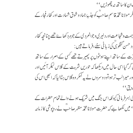
 ان کا ساتھ نہ چھوڑیں‘‘
مولانا محمد قاسم صاحبؒ کو جذبۂ جہاد و شوق شہادت اور کفار فجار کے
 ہمت و شجاعت اور دلیری و جوانمردی کے جوہر دکھائے تھے چنانچہ کفار
حسن گنگوہیؒ کی زبانی سنئے، فرماتے ہیں:
ثرت کے ساتھ اپنے ہونٹوں پر پھیرتے تھے کسی کے اصرار کے ساتھ
گولی لگی، میں گر گیا اسی حال میں دیکھا کہ حوریں شربت کے گلاس لیکر آئیں اور
میرا لب تر ہوا تو دوسروں نے یہ کہکر وہ گلاس ہٹالیا کہ ابھی اس کی
دیتی‘‘
 کئی سال تک روپوشی کی زندگی بسر فرمائی کیونکہ اس جنگ میں شریک ہونے والے تمام حضرات کے
میں لکھا ہے کہ حضرت مولانا محمد مظہر صاحبؒ نے روپوشی کا زمانہ