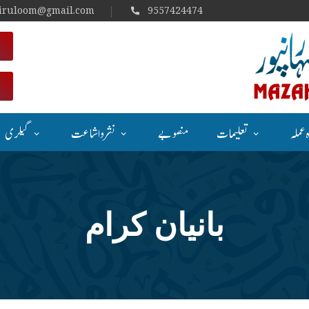
iruloom@gmail.com
9557424474
 عملہ
تعلیمات
منصوبے
نشر و اشاعت
گیلری
بانیان کرام