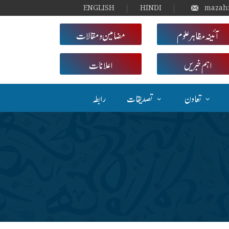
ENGLISH
HINDI
mazah
آئینہ مظاہر علوم
مضامین و مقالات
اہم خبریں
اعلانات
تعاون
تصدیقات
رابطہ