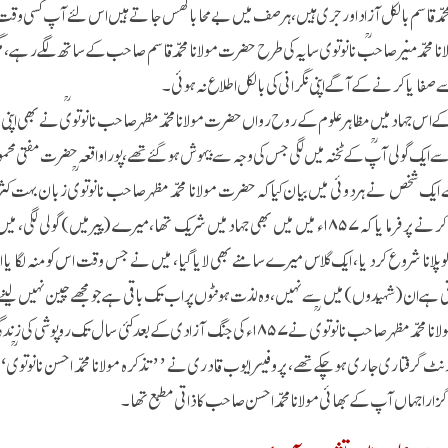
محمد قاسم بالکل آزاد اور جری ہیں، ہر صف میں بے محابا گھس جاتے ہیں اس لئے آپ کسی وقت
انا محمد منیر صاحبؒ نانوتوی سایہ کی طرح حضرت مولانا محمد قاسم صاحب کے ساتھ لگے رہے، مگر 
 صفایا کرنے کے آگے اپنی نگرانی کی بالکل اطلاع نہ ہوئی۔
۱۸ء کے اس جہاد میں مظاہر علوم کے روح رواں حضرت مولانا محمد مظہرصاحب نانوتویؒ نے بھی اپنی
 ایک گولی آپؒ کے ٹخنہ میں لگی جس کی وجہ سے بیہوش ہوگئے تھے، پورا واقعہ حضرت مفتی محمود 
ایک شخص نے ہردوئی میں بیان کیا کہ حضرت مولانا محمد مظہر صاحب نانوتویؒ زبان بہت ک
دریافت کرنے پر فرمایا کہ ۱۸۵۷ء میں میں بھی جہادمیں شریک تھا،میرے (پیرمیں) 
 پلانا شروع کردیا، ایک گلاس میرے سامنے بھی لایا گیا، میں نے جس وقت اس کو منہ لگایا اور 
 ہے ان (شہیدوں) میں سے نہیں، وہ لذت ہونٹوں پر اب تک باقی ہے جو مجھے چین نہیں لینے 
حضرت مولانا محمد مظہر صاحب نانوتویؒ نے ۱۸۵۷ء کی جنگ آزادی کے بعد
ٹ گرفتاری جاری ہوچکے تھے، پروفیسر ایوب قادری نے ’’تذکرہ مولانا محمد احسن نانوتویؒ‘‘ 
گزارا جہاں آپ کے بھائی مولانا محمد احسن صاحب کا ذاتی مطبع تھا۔