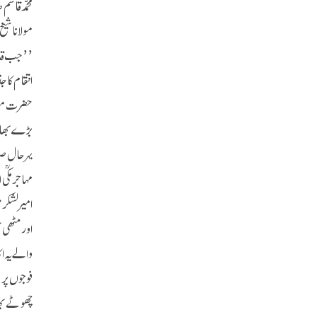
محمد قاسم
مولانا شی
’’جب قاض
انتقام کا ج
حضرت مولا
بڑے بھائی
بہر حال صل
مہاجر مکی
امیر لشکر
اور مٹھی 
والے یہ ا
فوجوں پر 
چھوٹے بھا