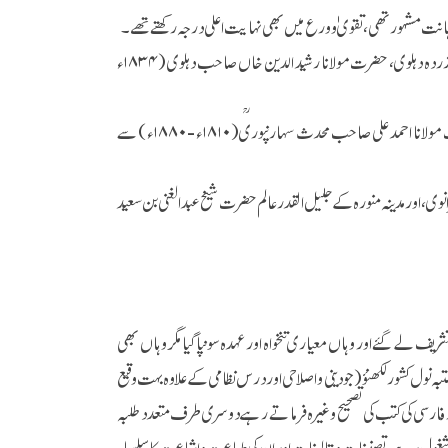
انت مشہور تھی،تقویٰ وورع میں بھی نہایت اعلی درجہ رکھتے تھے۔
دہلی میں حضرت مولانا مملوک العلی صاحب نانوتویؒ کے علاوہ صدر الصدور حضرت مفتی صدر الدین آزردہ دہلوی، حضرت مولانا رشید الدین خاں صاحب دہلوی (۱۸۳۴ء
حدیث نبوی شریف کی تعلیم حضرت شاہ عبد الغنی مجددی (۱۸۲۰ء - ۱۸۷۹ء مدینہ) محدث کبیر حضرت مولانا احمد علی صاحب محدث سہارنپوریؒ(۱۸۱۰ء -۱۸۸۰ء )سے
ی، اور مدینہ منورہ کے جلیل القدر عالم حضرت شیخ عبد الغنی بن سعید
ف لے گئے اور وہاں معیاری تنخواہ اور عہدہ سونپا گیا مگر وہاں بھی
بہ نول کشور لکھنؤ (جودینی و اصلاحی اور درس نظامی کے علاوہ بہت وقیع
ر فارسی کی کتب کی تصحیح وغیرہ فرماتے رہے دوسری طرف متعدد طلبہ
شغول رہے، تصنیفات و تالیفات اور ان کی طباعت و اشاعت کا سلسلہ