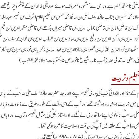
اریخی نام محمد مظہر ہے اور اسی سے مشہور ومعروف ہوئے ،صدیقی خاندان کے چشم و چراغ ت
ا محمد مظہر بن جناب حافظ لطف علی بن حافظ محمد حسن بن حکیم غلام اشرف بن حکیم عبد اللہ بن شی
ک بن قاضی امان بن قاضی جمال الدین بن قاضی میراں بڈھے بن قاضی مظہر الدین بن نجم الدی
نور الدین بن رکن الدین بن رفیع الدین بن بہاؤ الدین بن شہاب الدین بن خواجہ یوسف بن 
شہید بن نور الدین القتال بن محمود بن بہاؤ الدین بن عبد اللہ بن زکریا بن نور بن سراج بن شا
ی اللہ تعالیٰ عنہ (نسب نامہ شیوخ نانوتہ ص ۵ و مکتوبات مولانا محمد یعقوب)
علیم و تربیت
م کے حفظ اور ابتدائی کتب کی پوری تعلیم اپنے والد ماجد حضرت حافظ لطف علی صاحبؒ کے پاس مک
 میں نہایت ہوشیار و ہوشمند تھے اور آپ کے اسی وقت کے طور و طریق سے ذکاوت و ذہانت آ
ی صاحبؒ نانوتوی اپنے ساتھ دہلی لے گئے۔ اوراستاذ الکلؒ کی بیمثال تعلیم و تربیت اور وہاں ک
لی صاحبؒ کے حلقہ میں آپؒ کی لیاقت و صلاحیت کا شہرہ ہوگیا تھا۔
 کے بانی جناب سرسید احمد خاںؒ (۱۸۱۷ء - ۱۸۹۸ء) لکھتے ہیں۔