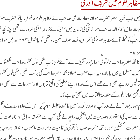
ظاہرعلوم میں تشریف آوری
۱ھ میں جب فقیہ العصر حضرت مولانا سعادت علی صاحب نے مظاہر علوم قائم فرمایا تو حضرت مولانا
ضرت حاجی امداد اللہ صاحب مہاجر مکیؒ کی زبان میں’’یکتائے زمانہ‘‘ کی ضرورت تھی، چنانچہ خو
محمد مظہر صاحبؒ کو لیکر
فرمایا۔
 محمد مظہر صاحب نانوتویؒ سہارنپور تشریف لے آئے تو جناب منشی نول کشور صاحب لکھنؤ
کہ یہ مسلمان ہیں یا ہندو، یہ سب حضرت مولانا محمد مظہر صاحبؒ کی برکت تھی، منشی نول کش
نتالیس روپے بھی دئے تھے اس کے علاوہ اپنے مطبع کی وقیع کتابوں اور مطبوعات سے بھی مظا
مجمع بحار الانوار کے مقدمۃ الکتاب میں بھی کیا ہے)۔
 سہارنپور آنے کے بعد آپ کو صدر المدرسین کا عہدۂ جلیلہ سونپا گیا، اس کے علاوہ حدیث و تف
ہ سے طلبہ کی استعداد و صلاحیت میں پختگی پیدا ہونے لگی، آپ سے متعلقہ اسباق اور جماعت
حضرات ممتحنین مولانا محمد مظہرصاحب نانوتویؒ کی قابلیت و مہارت،اسلوب و انداز اور طلبہ پر
امیابی کا اوسط بڑھ گیا جس کا اعتراف ذمہ داران مدرسہ فقیہ العصر حضرت مولانا سعادت علی 