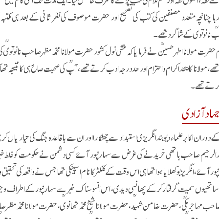
رہا چنانچہ متعدد مصنفین کی کتب کی تصحیح اور حضرت موصوف کی نظر ثانی کے بعد ہی مکتبہ نول
ؒ نانوتوی کے شاگرد تھے۔
رم حضرت مولانا اطہرحسینؒ نے فرمایا کہ منشی نول کشور حضرت مولانا محمد مظہرصاحب نانوتویؒ
ھے، مولانا کا بیحد اکرام و احترام اور حد درجہ ادب کرتے تھے، آپؒ کی صحبت صالح ہی کا نتیجہ تھا
کرتے تھے۔
ہاد آزادی
۱۸ء کے دوران اکابر علماء دیوبند انگریزی استبداد سے چھٹکارا اور ان سے باقاعدہ جنگ کی تیا
 الرحیم صاحب ہاتھی خریدنے کی غرض سے سہارنپور آئے کسی دشمن نے حکومت کو غلط خبر دی 
ر آئے، انگریز بوکھلایا ہوا تھا ہی اس وقت کے کلکٹر کا نام اسپینکی تھا جس نے واقعہ کی تحقی
ساتھیوں سمیت گرفتار کرکے پھانسی دیدی، اس افسوسناک خبر سے سہارنپور کے اطراف و جوا
ہ صاحب مہاجر مکیؒ، حضرت ضامن شہیدؒ، حضرت مولانا شیخ محمد تھانویؒ، حضرت مولانا محمد مظہ