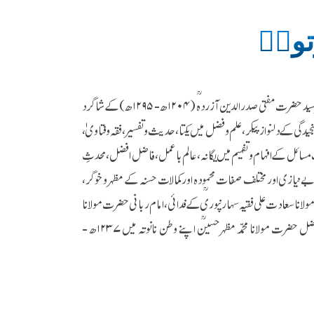
تویؒ
خانوادۂ شیخ لطف علی کے چشم و چراغ، چمنستان شاہ اسحٰق محدث دہلویؒ (۱۱۷۶ھ - ۱۲۶۲ھ) کے گل سرسید حضرت مفتی صدرالدین آزردہؒ (۱۲۰۴ھ - ۱۲۹۵ھ) کے شاگرد
وتوی (متوفی ۱۲۶۷ھ) کے منظور نظر، متانت و سنجیدگی کے دلنواز پیکر، علم و فضل میں یکتا، حدیث و تفسیر، فقہ و فتاویٰ،
مسائل کے افہام و تفہیم میں یگانہ، عالم باعمل، فاضل افضل، محدثِ
نیازی اور مختلف صفات محمودہ اور کمالات حسنہ کے مظہر و خوگر،
لانا سعادت علی فقیہ سہارنپوریؒ کے فدائی، امام ربانی حضرت مولانا
رشید احمد گنگوہیؒ کے شیدائی، مظاہر علوم سہارنپور کے اولین صدر المدرسین، فخر الاماثل، زبدۃ الافاضل حضرت مولانا محمد مظہرحسینؒ اپنے وطن نانوتہ میں ۱۲۳۷ھ -