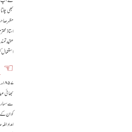
بھی چلتا 
مظہرصاحب
استاذ محت
عقیدتمند ت
استعمال 
ج
۵۷
بھائی عبد
سے سہارنپو
کو ان کے 
امداد الل