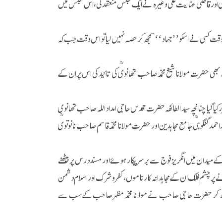
ویؒ اور قاضی عنایت علی وغیرہ نے ایک مجلس منعقد کی، اس مجلس میں
ی نے اسکو ’’جہاد‘‘ سمجھ کر حصہ نہیں لیا تو اس وقت جب کہ
بھی حضرت مولانا شیخ محمد صاحب تھانویؒ کی تائید کی اس پران کے
ر کیا گیا چنانچہ سید الطائفہ حضرت اقدس حاجی امداد اللہ صاحب تھانوی
مد گنگوہیؒ جامع مجاہدین اور حضرت مولانا محمد قاسم صاحب نانوتویؒ
کے میدان میں انگریز فوج سے بر سرپیکار ہوئے اور مسند درس پربیٹھنے
ٓنے پر چشم فلک ان کے مجاہدانہ کارناموں، کفر و شرک اور اسلام دشمن
کو دیکھ کر حضرت حاجی صاحب نے مولانا محمد مظہر صاحب کے سب سے