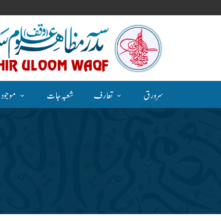
سر ورق
تعارف
شعبہ جات
موجودہ