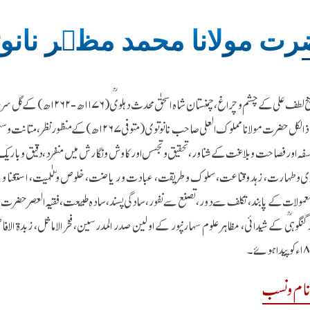
ت مولانا محمد مظہر نانو
رشید، استاذ الکل حضرت مولانا مملوک العلی صاحب نان
سفہ اور فصاحت و بلاغت کے شناور، تحقیق و تجسس اور کاوش و نگارش میں منفرد، دقیق و باریک 
ی وطہارت، زہد و قناعت، سلوک و طریقت، عبادت و ریاضت، خلوص و للّٰہیت، استغنا و بے 
عمولات کے پابند، تکلف سے دور، تصنع سے نفور، سادگی پسند، سادہ طبیعت، فقیہ العصر حضرت مو
ام و نسب