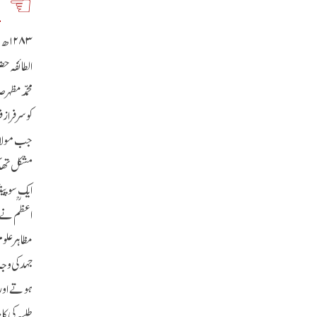
م
۲۸۳
الطائفہ ح
کو سرفراز 
جب مولانا
مشکل تھا 
ایک سو پی
اعظمؒ نے 
مظاہر علوم
جہد کی وج
ہوتے اور 
طلبہ کی ک