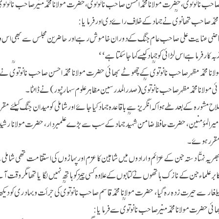
 صاحب نانوتویؒ، حضرت مولانا محمد احسن صاحب نانوتویؒ، حضرت مولانا محمد منیر صاحب نانوت
خ محمد صاحب تھانویؒ نے جہاد کے خلاف رائے دی اور فرمایا :
ی عنایت علی صاحب عام جنگ کے دوران خاموش رہے اور حاضرین مجلس سے بھی اس وقت کس
ذبہ کار فرما ہے اس لڑائی کو جہاد کیسے کہا جاسکتا ہے‘‘
نا محمد مظہر صاحب نانوتویؒ کے چھوٹے بھائی حضرت مولانا محمد احسن صاحب نانوتویؒ نے 
 مولانا محمد مظہرصاحب نانوتویؒ (صدر المدرسین مظاہرعلوم سہارنپور) نے ڈانٹا۔
اح مشورہ کے بعد طے ہوا کہ انگریز سے باقاعدہ جہاد کیا جائے اور شاملی کو میدان جنگ کیلئے مقر
ؒ امیر المؤمنین، حضرت حافظ ضامن شہیدؒ جہاد کے سب سے بڑے علمبردار، حضرت مولانا رشید اح
 مقرر ہوئے۔
بھر یہ نہتّا دستہ جن کے عزائم و ارادوں میں شاہین کا عزم اور پہاڑوں کی استقامت تھی شاملی 
کابر علماء جن کے نازک ہاتھوں نے کتابوں کے علاوہ کسی چیز کو ہاتھ نہیں لگایا تھا مگر وقت ا
یلغار سے حیرت زدہ رہ گیا، حضرت مولانا محمد قاسم صاحب نانوتویؒ کی جرأت و بہادری 
ئی حضرت مولانا محمد منیر صاحب نانوتویؒ سے فرمایا :