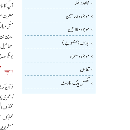
قواعد داخلہ
آپؒ کا ت
حضرت مولان
موجودہ مدرسین
مفتی مبار
موجودہ ملازمین
الدین بن 
اہداف (منصوبے)
اسماعیل ال
موجودہ سفراء
ابوبکر صدیق رض
تعاون
ت
تفصیل بینک اکاؤنٹ
قرآن کری
نوعمری ہی
ممکوک العل
مملوک الع
مسلم یونیورسٹی