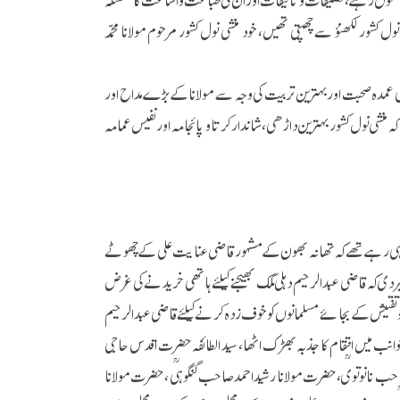
 کشور لکھنؤ سے چھپتی تھیں، خود منشی نول کشور مرحوم مولانا محمد
 کی عمدہ صحبت اور بہترین تربیت کی وجہ سے مولانا کے بڑے مداح اور
 کہ منشی نول کشور بہترین داڑھی، شاندار کرتا و پائجامہ اور نفیس عمامہ
ریاں کرہی رہے تھے کہ تھانہ بھون کے مشہور قاضی عنایت علی کے چھوٹے
کہ قاضی عبد الرحیم دہلی کمک بھیجنے کیلئے ہاتھی خریدنے کی غرض
ق و تفتیش کے بجائے مسلمانوں کو خوف زدہ کرنے کیلئے قاضی عبد الرحیم
نب میں انتقام کا جذبہ بھڑک اٹھا، سید الطائفہ حضرت اقدس حاجی
رصاحب نانوتویؒ، حضرت مولانا رشید احمد صاحب گنگوہیؒ ،حضرت مولانا