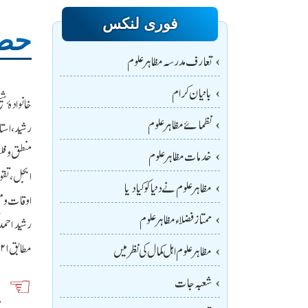
فوری لنکس
حضر
تعارف مدرسہ مظاہر علوم
بانیان کرام
نظمائے مظاہرعلوم
منطق و فل
خدمات مظاہر علوم
ابجل، تقو
مظاہر علوم نے دنیا کو کیا دیا
اوقات و م
ممتاز فضلاء مظاہر علوم
مطابق ۱۸۲۱ء کو پیداہوئے۔
مظاہر علوم اہل کمال کی نظر میں
ن
شعبہ جات