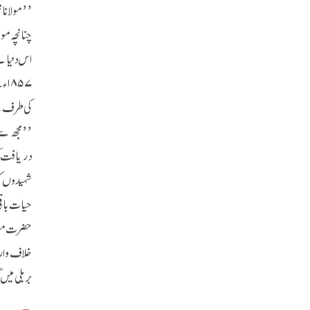
’’مولانا 
چنانچہ مول
اس دنیا سے
۵۷
کی طرف سے
’’مجھ سے 
شہیدوں کو
حیات باقی
خلاف وارن
بریلی میں 