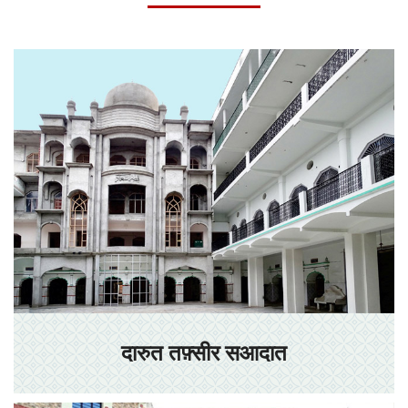
दारुत तफ़्सीर सआदात