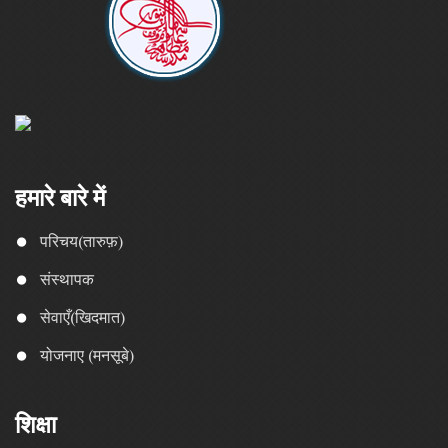
हमारे बारे में
परिचय(तारुफ़)
संस्थापक
सेवाएँ(खिदमात)
योजनाए (मनसूबे)
शिक्षा