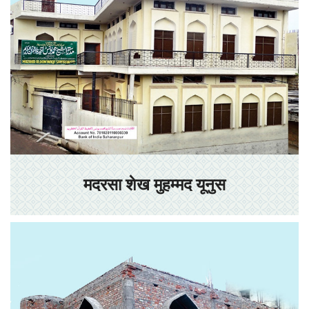
मदरसा शेख मुहम्मद यूनुस