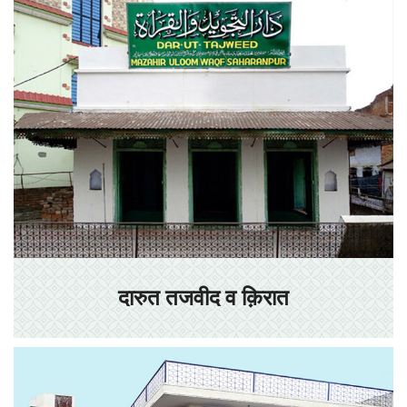
दारुत तजवीद व क़िरात