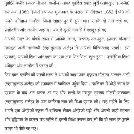
मुहद्दिसे कबीर हज़रत मौलाना ख़लील अहमद मुहद्दिस सहारनपुरी (रहमतुल्लाह अलैह)
का जन्म 1369 हिजरी सफरुल मुज़फ्फर के प्रारंभ में (दिसंबर 1852 ईस्वी) को
अपने ननिहाल नानौता, जिला सहारनपुर में हुआ था। उनके दो नाम रखे गए:
ज़हीरुद्दीन और ख़लील अहमद। बाद में दूसरे नाम से वे मशहूर हो गए।
आपकी उम्र के पाँचवें साल में आपके नाना, उस्ताद-उल-कुल हज़रत मौलाना
ममलूक अली नानौतवी (रहमतुल्लाह अलैह) ने आपको बिस्मिल्लाह पढ़ाई। इस
प्रकार, आपकी शिक्षा और ज्ञान का एक लंबा सिलसिला शुरू हुआ। प्रारंभिक शिक्षा
अंबेहटा और नानौता में प्राप्त की।
फिर ज्ञान प्राप्ति की सच्ची तड़प ने आपको चाचा जान हज़रत मौलाना अन्सार अली
(रहमतुल्लाह अलैह) की रफ़ाकत में ग्वालियर पहुँचा दिया। ग्वालियर में थोड़े समय के
प्रवास के बाद आप वापस आ गए और कस्बे के मशहूर उस्ताद मौलवी सखावत
(रहमतुल्लाह अलैह) के पास काफ़िया तक की शिक्षा प्राप्त की। छह महीने के लिए
आपने एक अंग्रेजी स्कूल में दाखिला लेकर अंग्रेजी पढ़ी और अपनी कड़ी मेहनत
और बुद्धिमता के कारण छह महीने में इतनी शिक्षा प्राप्त कर ली कि दो साल के पुराने
छात्र भी पीछे रह गए।