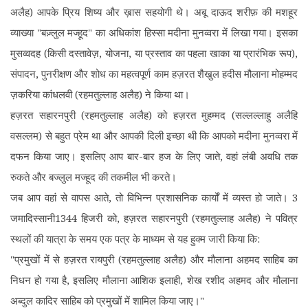
अलैह) आपके प्रिय शिष्य और ख़ास सहयोगी थे। अबू दाऊद शरीफ़ की मशहूर
व्याख्या "बज़्लुल मज्हूद" का अधिकांश हिस्सा मदीना मुनव्वरा में लिखा गया। इसका
मुसव्वदह (किसी दस्तावेज़, योजना, या प्रस्ताव का पहला खाका या प्रारंभिक रूप),
संपादन, पुनरीक्षण और शोध का महत्वपूर्ण काम हज़रत शैखुल हदीस मौलाना मोहम्मद
ज़करिया कांधलवी (रहमतुल्लाह अलैह) ने किया था।
हज़रत सहारनपुरी (रहमतुल्लाह अलैह) को हज़रत मुहम्मद (सल्लल्लाहु अलैहि
वसल्लम) से बहुत प्रेम था और आपकी दिली इच्छा थी कि आपको मदीना मुनव्वरा में
दफन किया जाए। इसलिए आप बार-बार हज के लिए जाते, वहां लंबी अवधि तक
रुकते और बज्लुल मज्हूद की तकमील भी करते।
जब आप वहां से वापस आते, तो विभिन्न प्रशासनिक कार्यों में व्यस्त हो जाते। 3
जमादिस्सानी1344 हिजरी को, हज़रत सहारनपुरी (रहमतुल्लाह अलैह) ने पवित्र
स्थलों की यात्रा के समय एक पत्र के माध्यम से यह हुक्म जारी किया कि:
"प्रमुखों में से हज़रत रायपुरी (रहमतुल्लाह अलैह) और मौलाना अहमद साहिब का
निधन हो गया है, इसलिए मौलाना आशिक इलाही, शेख रशीद अहमद और मौलाना
अब्दुल कादिर साहिब को प्रमुखों में शामिल किया जाए।"