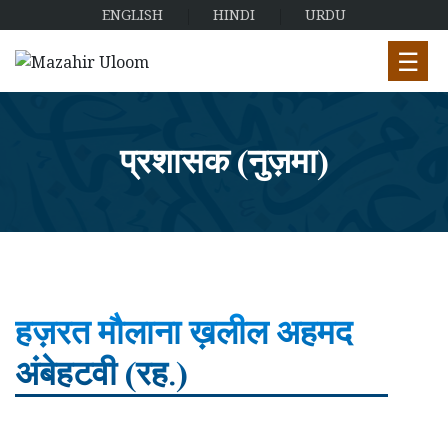
ENGLISH
HINDI
URDU
☰
प्रशासक (नुज़मा)
हज़रत मौलाना ख़लील अहमद
अंबेहटवी (रह.)