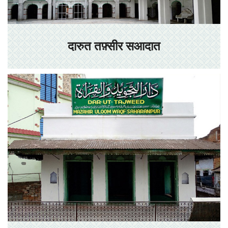
दारुत तफ़्सीर सआदात