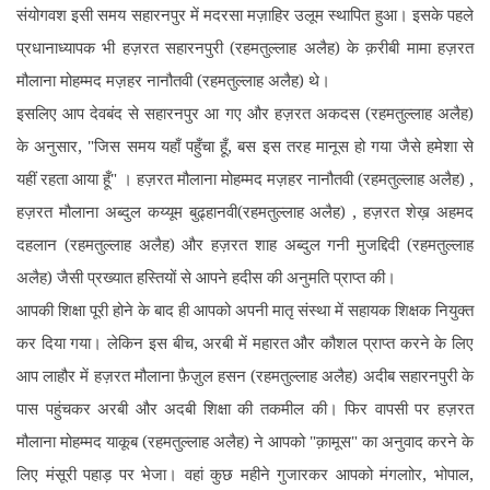
संयोगवश इसी समय सहारनपुर में मदरसा मज़ाहिर उलूम स्थापित हुआ। इसके पहले
प्रधानाध्यापक भी हज़रत सहारनपुरी (रहमतुल्लाह अलैह) के क़रीबी मामा हज़रत
मौलाना मोहम्मद मज़हर नानौतवी (रहमतुल्लाह अलैह) थे।
इसलिए आप देवबंद से सहारनपुर आ गए और हज़रत अकदस (रहमतुल्लाह अलैह)
के अनुसार, "जिस समय यहाँ पहुँचा हूँ, बस इस तरह मानूस हो गया जैसे हमेशा से
यहीं रहता आया हूँ" । हज़रत मौलाना मोहम्मद मज़हर नानौतवी (रहमतुल्लाह अलैह) ,
हज़रत मौलाना अब्दुल कय्यूम बुढ्हानवी(रहमतुल्लाह अलैह) , हज़रत शेख़ अहमद
दहलान (रहमतुल्लाह अलैह) और हज़रत शाह अब्दुल गनी मुजद्दिदी (रहमतुल्लाह
अलैह) जैसी प्रख्यात हस्तियों से आपने हदीस की अनुमति प्राप्त की।
आपकी शिक्षा पूरी होने के बाद ही आपको अपनी मातृ संस्था में सहायक शिक्षक नियुक्त
कर दिया गया। लेकिन इस बीच, अरबी में महारत और कौशल प्राप्त करने के लिए
आप लाहौर में हज़रत मौलाना फ़ैज़ुल हसन (रहमतुल्लाह अलैह) अदीब सहारनपुरी के
पास पहुंचकर अरबी और अदबी शिक्षा की तकमील की। फिर वापसी पर हज़रत
मौलाना मोहम्मद याकूब (रहमतुल्लाह अलैह) ने आपको "क़ामूस" का अनुवाद करने के
लिए मंसूरी पहाड़ पर भेजा। वहां कुछ महीने गुजारकर आपको मंगलाोर, भोपाल,