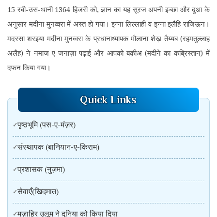
15 रबी-उस-थानी 1364 हिजरी को, ज्ञान का यह सूरज अपनी इच्छा और दुआ के
अनुसार मदीना मुनव्वरा में अस्त हो गया। इन्ना लिल्लाही व इन्ना इलैहि राजिऊन।
मदरसा शरइया मदीना मुनव्वरा के प्रधानाध्यापक मौलाना शेख़ तैय्यब (रहमतुल्लाह
अलैह) ने नमाज-ए-जनाज़ा पढ़ाई और आपको बक़ीअ (मदीने का कब्रिस्तान) में
दफन किया गया।
Quick Links
पृष्ठभूमि (पस-ए-मंज़र)
संस्थापक (बानियान-ए-किराम)
प्रशासक (नुज़मा)
सेवाएँ(खिदमात)
मज़ाहिर उलूम ने दुनिया को किया दिया