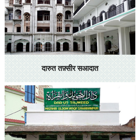
दारुत तफ़्सीर सआदात