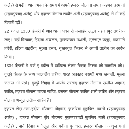
अलैह) से पढ़ी। थाना भवन के समय में आपने हज़रत मौलाना ज़फ़र अहमद उस्मानी
(रहमतुल्लाह अलैह) और हज़रत मौलाना शब्बीर अली (रहमतुल्लाह अलैह) से भी कई
किताबें पढ़ीं।
22 शवाल 1333 हिजरी में आप थाना भवन से मज़ाहिर उलूम सहारनपुर तशरीफ
लाए। यहाँ मिश्कात, हिदाया अव्वलेन, मुख्तसरुल-मआनी, सुल्लमुल उलूम, मक़ामाते
हरिरी, हदिया सईदीया, मुल्ला हसन, नुखबतुल फिक्र से अपनी तालीम का आरंभ
किया।
1334 हिजरी में दर्स-ए-हदीस में दाखिला लेकर सिहाह सित्त्ता की तकमील की।
कुतुबे सिहाह के साथ जालालैन शरीफ, शरह अक़ाइद नसफी म'अ ख़याली, मुल्ला
जलाल भी पढ़ी। कुतुबे सिहाह में आपके उस्ताद हज़रत मौलाना ख़लील अहमद
साहिब, हज़रत मौलाना याहया साहिब, हज़रत मौलाना साबित अली साहिब और हज़रत
मौलाना अब्दुल लतीफ साहिब हैं।
हज़रत शेख़-उल-हदीस मौलाना मोहम्मद ज़करिया मुहाजिर मदनी (रहमतुल्लाह
अलैह) , हज़रत मौलाना ख़ैर मोहम्मद मुज़फ्फरगढ़ी मुहाजिर मकी (रहमतुल्लाह
अलैह) , बानी रिबात मंजिलुल ख़ैर मदीना मुनव्वरा, हज़रत मौलाना अब्दुल गनी