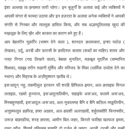
इंशा अल्लाह ता-क़यामत जारी रहेगा। इन बुज़ुर्गों के अलावा कई और व्यक्तियों ने
आपकी संगत से फायदा उठाया और इन हज़रात के अलावा अनेक व्यक्तियों ने आपकी
संगति से निस्बत और ताल्लुक़ हासिल किया, और सब अल्हम्दुलिल्लाह ख़ुदा की
मख़लूक़ के लिए ख़ैर और बरकत का कारण बने हुए हैं।
आप बेहतरीन मुक़र्रिर (भाषण देने वाला ), शानदार क़लमकार, इन्शा पर्दाज़ (
लेखक), उर्दू, अरबी और फ़ारसी के क़ादिरुल कलाम (शब्दों का माहिर) शायर और
नस्र निगार (गद्य लिखने वाला), बेबाक मुनाज़िर, मक़बूल मुदर्रिस (सम्मानित
शिक्षक), महबूब तरीन रूहानी मुर्शिद और मस्जिद के मिंबर (धार्मिक उपदेश देने का
स्थान) और मिह्राब के अज़ीमुश्शान ख़तीब थे।
इस'आदुन् नहु, तकमीलुल इरफान फी शरहि हिफ्ज़िल-इमान, अल-क़ताइफ़ मिनल
लताइफ़, रहबरे हुज्जाज, इस'आदुत्तालिबीन, सहाइफे अस'अद, कलामे अस'अद,
मिस्बाहुत्तहावी, इस'आदुल-अस'अद, अल-मुकालमह बैनि व बैनि बाज़िल-माक़ूलियीन,
अत्तुह्फतुल हक़ीरह, हफ्त अख़्तर, अल-हवाशी अलत्तहावी, शर्हुतक्सीरि फित्तफ्सीर,
उरूज़ बाक़ाफ़ीया, शरह हमासा, आमीन बिल-जहर, किराते फातिहा खल्फल इमाम,
रफ़़ए यदैन, शियाई तकिय्यह इत्यादि दो दर्जन से ज़्यादा, अदबी, दरसी और इल्मी