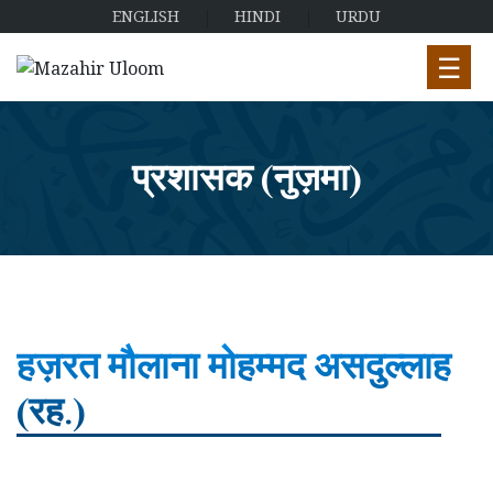
ENGLISH
HINDI
URDU
☰
प्रशासक (नुज़मा)
हज़रत मौलाना मोहम्मद असदुल्लाह
(रह.)