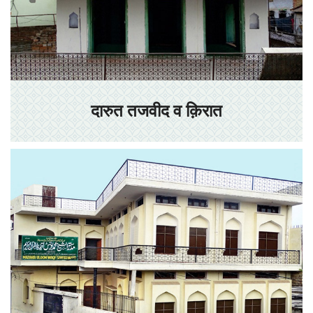
दारुत तजवीद व क़िरात