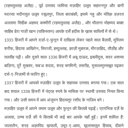
(रहमतुल्लाह अलैह) , पूर्व उस्ताद जामिया मज़ाहिर उलूम सहारनपुर और बानी
मदरसा मदीनतुल उलूम रसूलपुर, जिला बाराबंकी, इमामे नहु और मंतिक़ हज़रत
अल्लामा सिद्दीक अहमद कश्मीरी (रहमतुल्लाह अलैह) , और मौलाना मोहम्मद बख्श
साहिब डेरा गाज़ी खान (पाकिस्तान) आपके दर्से हदीस के ख़ास साथियों में से थे।
1335 हिजरी में आपने दर्ज़ा-ए-फुनून में दाखिला लेकर पहले साल बैज़ावी, मुस्लिम
शरीफ, हिदाया आखिरेन, सिराजी, हम्दुल्लाह, क़ाज़ी मुबारक, मीरज़ाहिद, तौज़ीह और
तलवीह पढ़ी। और दूसरे साल 1336 हिजरी में अबू दाऊद, इक्लीदुस, सदर अशम्स
बाज़िगा, दुर्रे मुख्तार, सब'अ शदाद, शरह चगमिनी, तसरीह, मुसल्लमुस्सबूत पढ़कर
दर्स-ए-निज़ामी से फारिग़ हुए।
1337 हिजरी में आपको मज़ाहिर उलूम के सहायक उस्ताद बनाया गया। एक साल
बाद शवाल 1338 हिजरी में पंद्रह रुपये के मासिक पर स्थायी उस्ताद नियत किया
गया। और उसी समय में आप अंजुमन हिदायतुर रशीद के नाज़िम बने।
मज़ाहिर उलूम में आपने तमाम उलूम और फुनून की किताबें पढ़ाईं। प्रारंभिक दर्ज़े के
अलावा, उच्च दर्ज़े की ये किताबें भी कई बार आपके यहाँ हुईं। इनमें शामिल हैं:
जालालैन, शरह अक़ायिद ख़याली, उमूर-ए-आमा, ख़ुलासातुल हिसाब, दीवाने