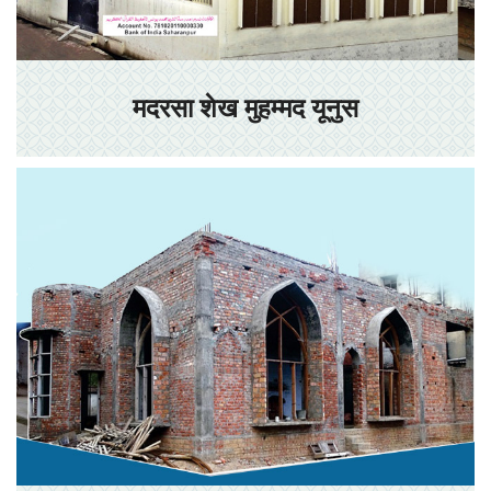
मदरसा शेख मुहम्मद यूनुस