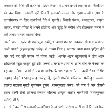
लगातार बीमारियों की वजह से 1389 हिजरी में आपने दरसो तदरीस का सिलसिला
बंद कर दिया। आपकी पूरी जिंदगी इल्म-ओ-अमल और एहया-ए-दीन (धर्म के
पुनर्जागरण) के लिए कुर्बानियाँ देने में गुज़री। रिवाड़ी पंजाब, राजपूताना, मथुरा,
आगरा, नोगांव वगैरह में आपने इर्तिदाद और शुद्धि के संगीन और होलनाक जमाने में
वहाँ जाकर उनका खात्मा किया।
आपने अपना इसलाही तअल्लुक हकीमुल उम्मत हज़रत अकदस मौलाना अशरफ
अली थानवी (रहमतुल्लाह अलैह) से कायम किया। अक्सर थाना भवन हाज़िर होते
और कई बार लंबे कयाम की नौबत आती। आपके अहम खुलफाओं में तीन अहम
शख्सियतें बहुत मशहूर हुईं और उनसे अल्लाह तआला ने अपने दीन के फैलाव का
बड़ा काम लिया। उनमें से एक तो आरिफ़ बिल्लाह हज़रत मौलाना कारी सैयद सिद्दीक
अहमद बांदवी (रहमतुल्लाह अलैह) हैं, दूसरी अज़ीम शख्सियत फकिहुल इस्लाम
हज़रत मौलाना मुफ़्ती मुज़फ़्फ़र हुसैन (रहमतुल्लाह अलैह) की ज़ात है और तीसरी
अहम हस्ती शेखे तरीक़त हज़रत मौलाना अब्दुल लतीफ नलहैड़वी (रहमतुल्लाह
अलैह) की है।
इन तीनों बुज़ुर्गों से इल्म-ओ-रूहानियत के वो चश्मे (स्रोत) जारी हुए हैं जिनका फैज़