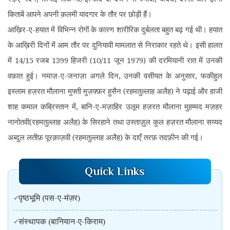
किताबें आपने अपनी क़लमी यादगार के तौर पर छोड़ी हैं।
आख़िर-ए-हयात में विभिन्न रोगों के कारण शारीरिक दुर्बलता बहुत बढ़ गई थी। हयात
के आख़िरी दिनों में आम तौर पर दुनियावी मामलात से निराकार रहते थे। इसी हालत
में 14/15 रजब 1399 हिजरी (10/11 जून 1979) की दरमियानी रात में उनकी
वफ़ात हुई। नमाज़-ए-जनाज़ा अगले दिन, उनकी वसीयत के अनुसार, फकीहुल
इस्लाम हज़रत मौलाना मुफ्ती मुज़फ़्फ़र हुसैन (रहमतुल्लाह अलैह) ने पढ़ाई और हाजी
शाह कमाल कब्रिस्तान में, बानि-ए-मज़ाहिर उलूम हज़रत मौलाना मुहम्मद मज़हर
नानोतवी(रहमतुल्लाह अलैह) के सिरहाने तथा उस्ताज़ुल कुल हज़रत मौलाना सय्यद
अब्दुल लतीफ़ पूरक़ाज़वी (रहमतुल्लाह अलैह) के दाएँ तरफ़ तदफ़ीन की गई।
Quick Links
पृष्ठभूमि (पस-ए-मंज़र)
संस्थापक (बानियान-ए-किराम)