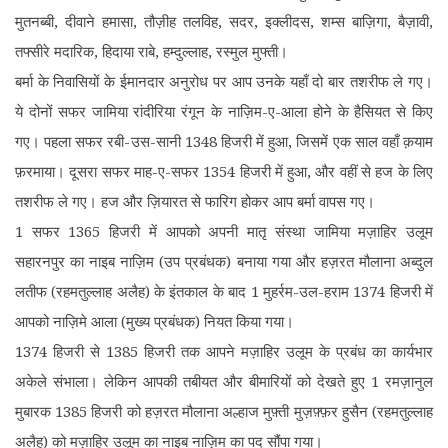
मुतनब्बी, दीवाने हमासा, तौज़ीह तलविह, सदर, इक्लीदस, शम्स बाज़िगा, बैज़ावी,
तफ्सीरे मदारिक, हिदाया राबे, हम्दुल्लाह, रस्मुल मुफ्ती।
बर्मा के निवासियों के ईमानदार अनुरोध पर आप उनके यहाँ दो बार तशरीफ ले गए।
ये दोनों सफर जामिया रांदीरिया रंगून के नाज़िम-ए-आला होने के हैसियत से किए
गए। पहला सफर रबी-उस-सानी 1348 हिजरी में हुआ, जिसमें एक साल वहाँ क़याम
फ़रमाया। दूसरा सफर माह-ए-सफर 1354 हिजरी में हुआ, और वहीं से हज के लिए
तशरीफ ले गए। हज और ज़ियारत से फारिग होकर आप बर्मा वापस गए।
1 सफर 1365 हिजरी में आपको अपनी मातृ संस्था जामिया मज़ाहिर उलूम
सहारनपुर का नाइब नाज़िम (उप प्रबंधक) बनाया गया और हज़रत मौलाना अब्दुल
लतीफ (रहमतुल्लाह अलैह) के इंतकाल के बाद 1 मुहर्रम-उल-हराम 1374 हिजरी में
आपको नाज़िमे आला (मुख्य प्रबंधक) नियत किया गया।
1374 हिजरी से 1385 हिजरी तक आपने मज़ाहिर उलूम के प्रबंध का कार्यभार
अकेले संभाला। लेकिन आपकी तबीयत और बीमारियों को देखते हुए 1 रमज़ानुल
मुबारक 1385 हिजरी को हज़रत मौलाना अल्हाज मुफ़्ती मुज़फ़्फ़र हुसैन (रहमतुल्लाह
अलैह) को मज़ाहिर उलूम का नाइब नाज़िम का पद सौंपा गया।