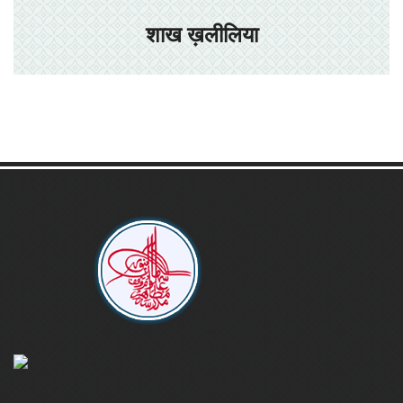
शाख ख़लीलिया