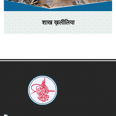
शाख ख़लीलिया