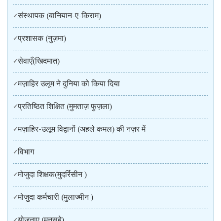
संस्थापक (बानियान-ए-किराम)
प्रशासक (नुज़मा)
सेवाएँ(खिदमात)
मज़ाहिर उलूम ने दुनिया को किया दिया
प्रतिष्ठित शिक्षित (मुमताज़ फुज़ला)
मज़ाहिर-उलूम विद्वानों (अहले कमल) की नज़र में
विभाग
मोजुदा शिक्षक(मुदर्रिसीन )
मोजुदा कर्मचारी (मुलाज्मीन )
योजनाए (मनसूबे)