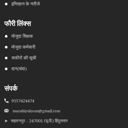
इम्तिहान के नतीजे
फौरी लिंक्स
मोजुदा शिक्षक
मोजुदा कर्मचारी
सफीरों की सूची
दान(चंदा)
संपर्क
9557424474
mazahiruloom@gmail.com
➤
सहारनपुर - 247001 (यू.पी.) हिंदुस्तान