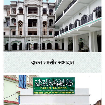
दारुत तफ़्सीर सआदात