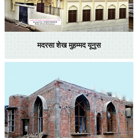
मदरसा शेख मुहम्मद यूनुस