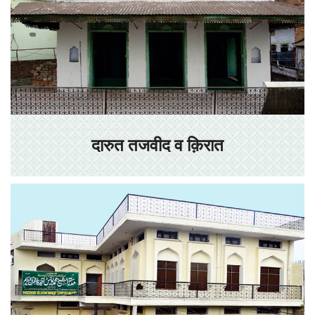
दारुत तजवीद व क़िरात