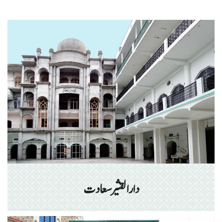
دارالقثیر سعادت