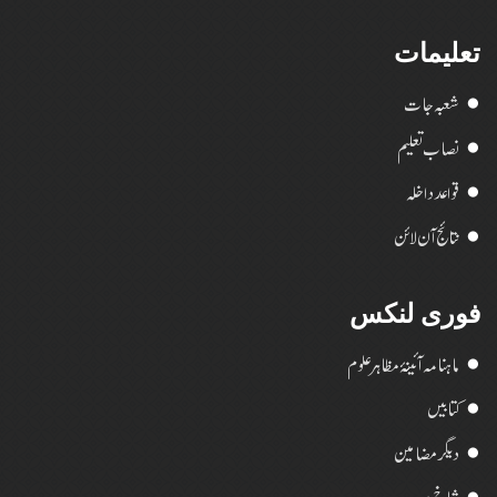
تعلیمات
شعبہ جات
نصاب تعلیم
قواعد داخلہ
نتائج آن لائن
فوری لنکس
ماہنامہ آئینۂ مظاہر علوم
کتابیں
دیگر مضامین
شاخ مدرسہ