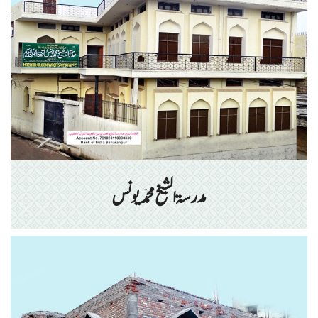
مدرسۃ الشیخ محمد یونس