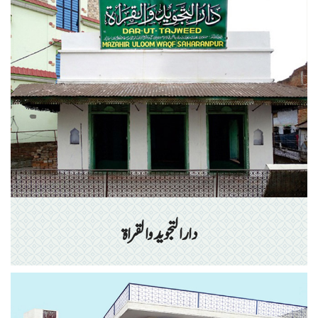
دارالتجوید والقراۃ