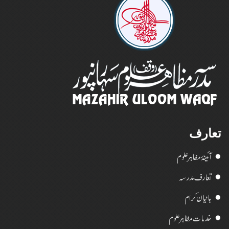
تعارف
آئینۂ مظاہر علوم
تعارف مدرسہ
بانیان کرام
خدمات مظاہر علوم