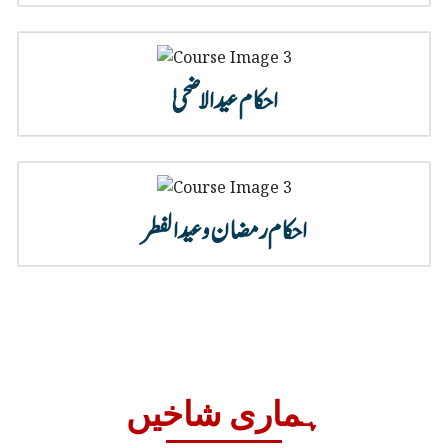
احکام عید الاضحیٰ
احکام رمضان و عید الفطر
ہماری شاخیں