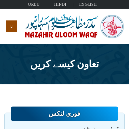
URDU
HINDI
ENGLISH
تعاون کیسے کریں
فوری لنکس
تعارف مدرسہ مظاہر علوم