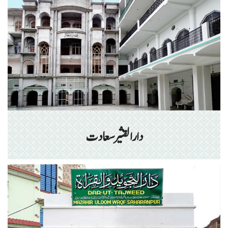
دارالقثیر سعادت