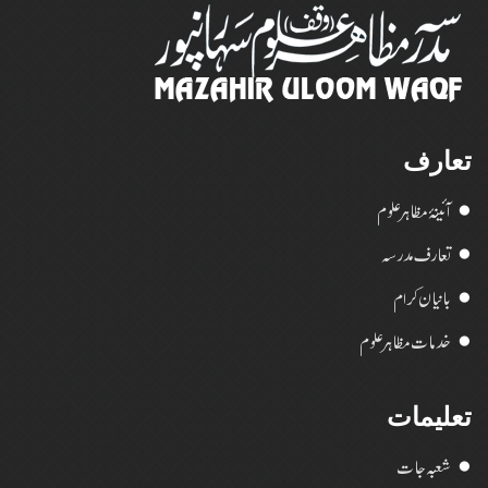
تعارف
آئینۂ مظاہر علوم
تعارف مدرسہ
بانیان کرام
خدمات مظاہر علوم
تعلیمات
شعبہ جات