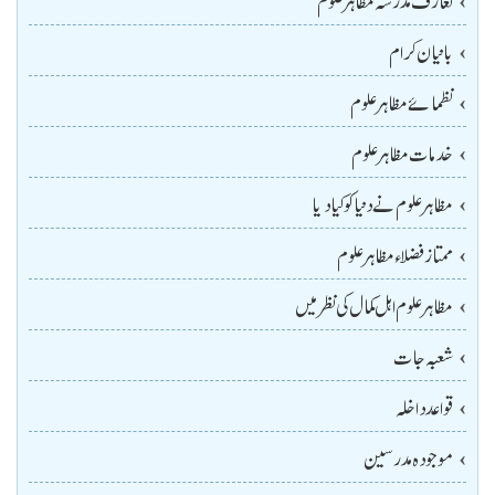
بانیان کرام
نظمائے مظاہرعلوم
خدمات مظاہر علوم
مظاہر علوم نے دنیا کو کیا دیا
ممتاز فضلاء مظاہر علوم
مظاہر علوم اہل کمال کی نظر میں
شعبہ جات
قواعد داخلہ
موجودہ مدرسین