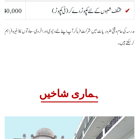
مختلف شعبوں کے لئے کمپیوٹردے کر(فی کمپیوٹر)
40,000
مدرسہ کی عام وقتی ضروریات میں شرکت فرماکرآپ اپنے لئے دنیوی اوراخروی سعادتوں کاذخیرہ فراہم
کرسکتے ہیں۔
ہماری شاخیں