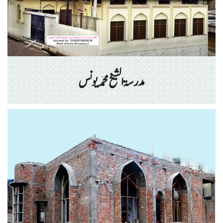
مدرسۃ الشیخ محمد یونس