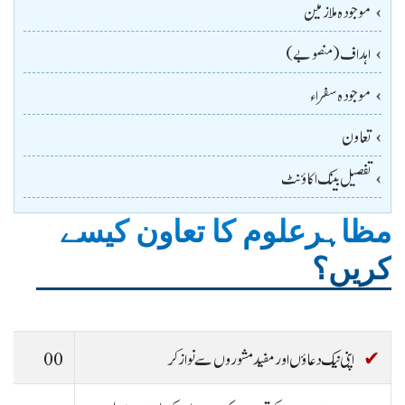
موجودہ ملازمین
اہداف (منصوبے)
موجودہ سفراء
تعاون
تفصیل بینک اکاؤنٹ
مظاہرعلوم کا تعاون کیسے
کریں؟
اپنی نیک دعاؤں اورمفیدمشوروں سے نوازکر
00