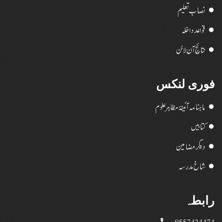
نصاب تعلیم
قواعد داخلہ
نتائج آن لائن
فوری لنکس
ماہنامہ آئینۂ مظاہر علوم
کتابیں
دیگر مضامین
شاخ مدرسہ
رابطہ
9557424474