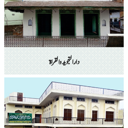
دارالتجوید والقراۃ