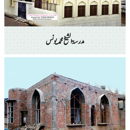
مدرسۃ الشیخ محمد یونس