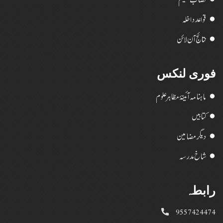
قواعد داخلہ
نتائج آن لائن
فوری لنکس
ماہنامہ آئینۂ مظاہر علوم
کتابیں
دیگر مضامین
شاخ مدرسہ
رابطہ
9557424474