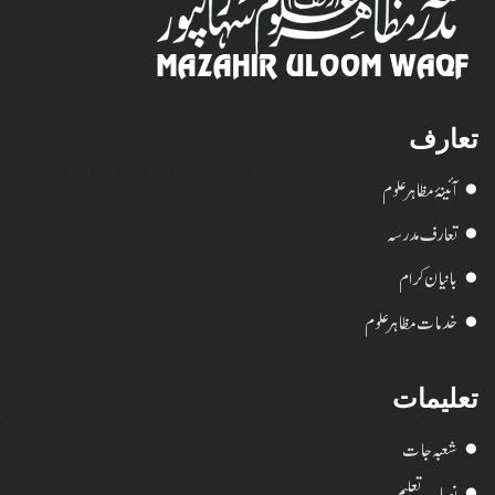
تعارف
آئینۂ مظاہر علوم
تعارف مدرسہ
بانیان کرام
خدمات مظاہر علوم
تعلیمات
شعبہ جات
نصاب تعلیم