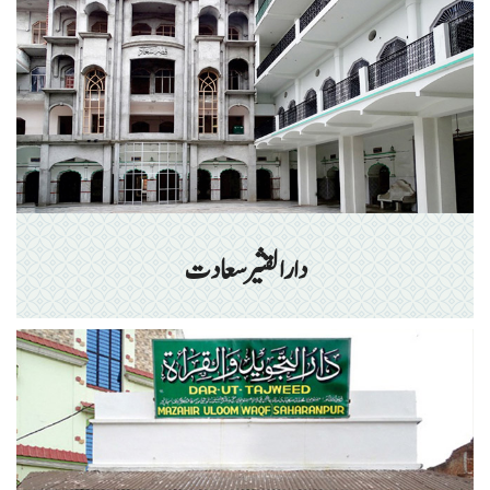
دارالقثیر سعادت