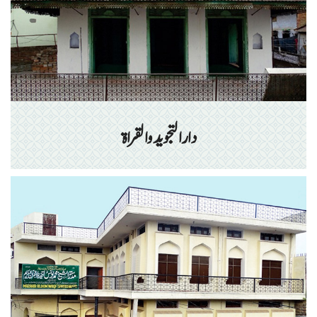
دارالتجوید والقراۃ