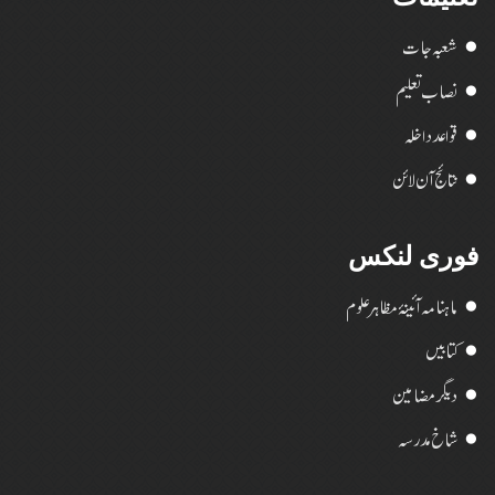
شعبہ جات
نصاب تعلیم
قواعد داخلہ
نتائج آن لائن
فوری لنکس
ماہنامہ آئینۂ مظاہر علوم
کتابیں
دیگر مضامین
شاخ مدرسہ