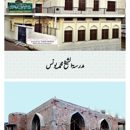
مدرسۃ الشیخ محمد یونس