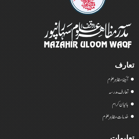
تعارف
آئینۂ مظاہر علوم
تعارف مدرسہ
بانیان کرام
خدمات مظاہر علوم
تعلیمات