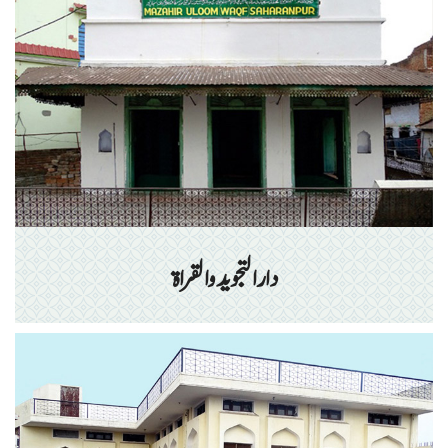
دارالتجوید والقراۃ