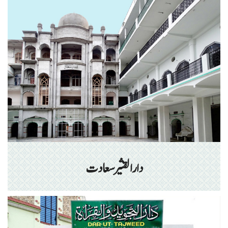
دارالقثیر سعادت