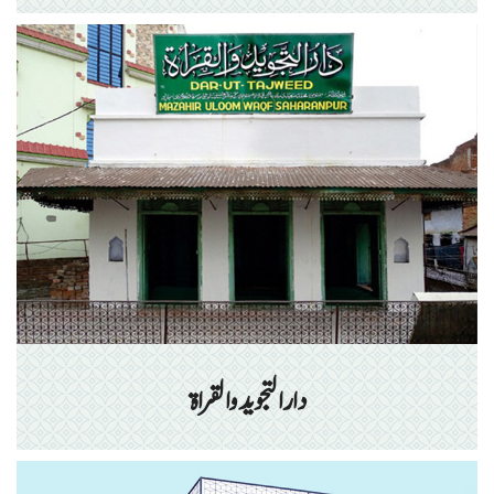
دارالتجوید والقراۃ