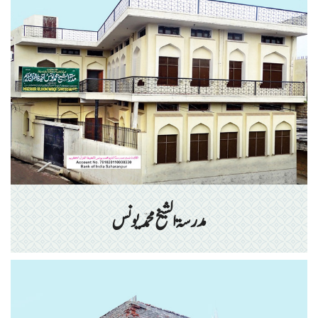
مدرسۃ الشیخ محمد یونس