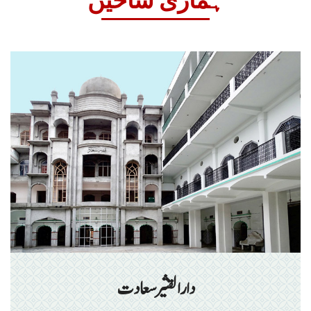
ہماری شاخیں
دارالقثیر سعادت