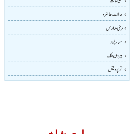
حالات حاضرہ
دینی مدارس
سہارنپور
بیرون ملک
اتر پردیش