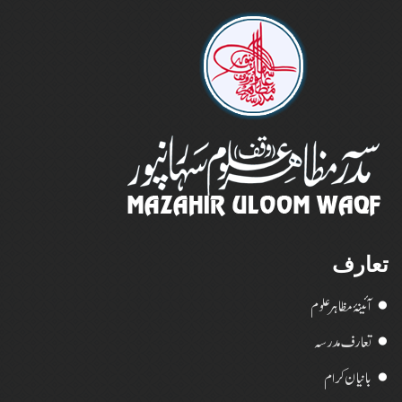
تعارف
آئینۂ مظاہر علوم
تعارف مدرسہ
بانیان کرام