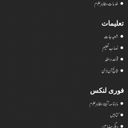
خدمات مظاہر علوم
تعلیمات
شعبہ جات
نصاب تعلیم
قواعد داخلہ
نتائج آن لائن
فوری لنکس
ماہنامہ آئینۂ مظاہر علوم
کتابیں
دیگر مضامین