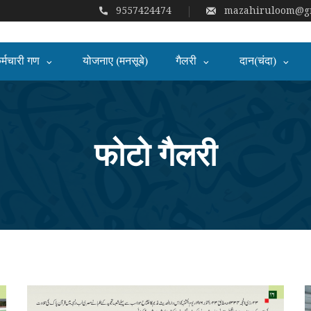
9557424474
mazahiruloom@gm
र्मचारी गण
योजनाए (मनसूबे)
गैलरी
दान(चंदा)
फोटो गैलरी