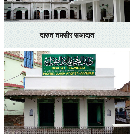
दारुत तफ़्सीर सआदात