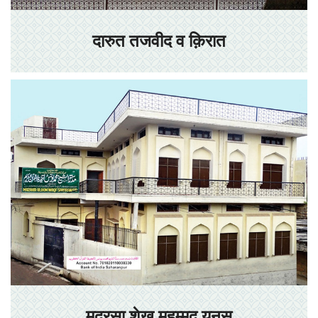
दारुत तजवीद व क़िरात
मदरसा शेख मुहम्मद यूनुस