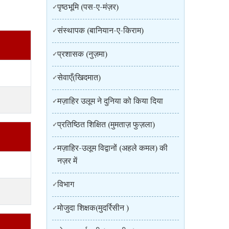
पृष्ठभूमि (पस-ए-मंज़र)
संस्थापक (बानियान-ए-किराम)
प्रशासक (नुज़मा)
सेवाएँ(खिदमात)
मज़ाहिर उलूम ने दुनिया को किया दिया
प्रतिष्ठित शिक्षित (मुमताज़ फुज़ला)
मज़ाहिर-उलूम विद्वानों (अहले कमल) की
नज़र में
विभाग
मोजुदा शिक्षक(मुदर्रिसीन )