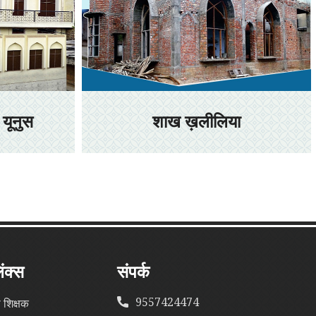
 यूनुस
शाख ख़लीलिया
िंक्स
संपर्क
9557424474
ा शिक्षक