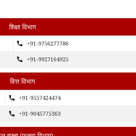
शिक्षा विभाग
+91-9756277786
+91-9927164925
वित्त विभाग
+91-9557424474
+91-9045775363
ुल इफ्ता (फतवा विभाग)