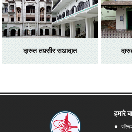
दारुत तफ़्सीर सआदात
दार
हमारे बार
परिचय