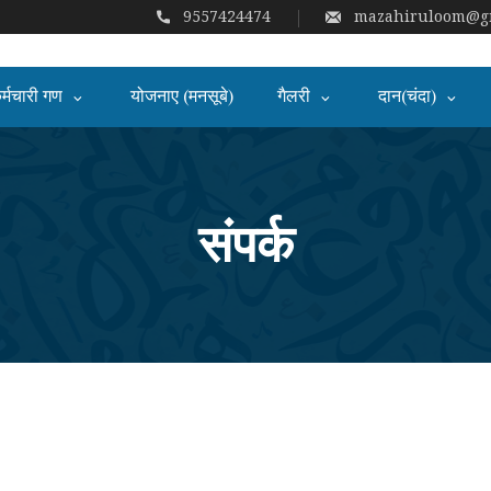
9557424474
mazahiruloom@gm
र्मचारी गण
योजनाए (मनसूबे)
गैलरी
दान(चंदा)
संपर्क