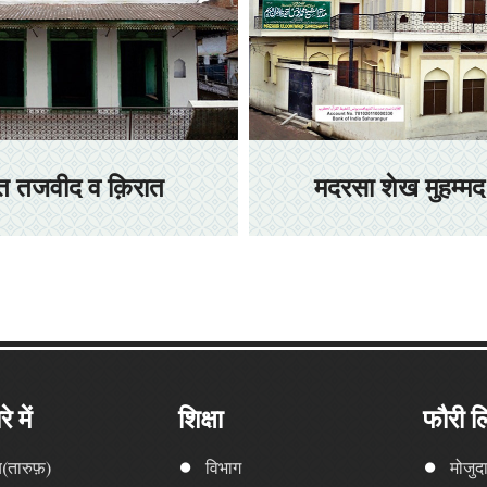
ुत तजवीद व क़िरात
मदरसा शेख मुहम्मद
े में
शिक्षा
फौरी ल
(तारुफ़)
विभाग
मोजुद