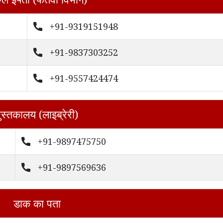
+91-9319151948
+91-9837303252
+91-9557424474
ुस्तकालय (लाइब्रेरी)
+91-9897475750
+91-9897569636
डाक का पता