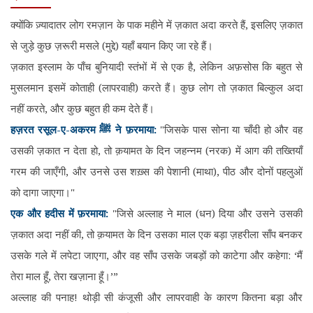
क्योंकि ज़्यादातर लोग रमज़ान के पाक महीने में ज़कात अदा करते हैं, इसलिए ज़कात
से जुड़े कुछ ज़रूरी मसले (मुद्दे) यहाँ बयान किए जा रहे हैं।
ज़कात इस्लाम के पाँच बुनियादी स्तंभों में से एक है, लेकिन अफ़सोस कि बहुत से
मुसलमान इसमें कोताही (लापरवाही) करते हैं। कुछ लोग तो ज़कात बिल्कुल अदा
नहीं करते, और कुछ बहुत ही कम देते हैं।
हज़रत रसूल-ए-अकरम ﷺ ने फ़रमाया:
"जिसके पास सोना या चाँदी हो और वह
उसकी ज़कात न देता हो, तो क़यामत के दिन जहन्नम (नरक) में आग की तख्तियाँ
गरम की जाएँगी, और उनसे उस शख़्स की पेशानी (माथा), पीठ और दोनों पहलुओं
को दागा जाएगा।"
एक और हदीस में फ़रमाया:
"जिसे अल्लाह ने माल (धन) दिया और उसने उसकी
ज़कात अदा नहीं की, तो क़यामत के दिन उसका माल एक बड़ा ज़हरीला साँप बनकर
उसके गले में लपेटा जाएगा, और वह साँप उसके जबड़ों को काटेगा और कहेगा: ‘मैं
तेरा माल हूँ, तेरा खज़ाना हूँ।’”
अल्लाह की पनाह! थोड़ी सी कंजूसी और लापरवाही के कारण कितना बड़ा और