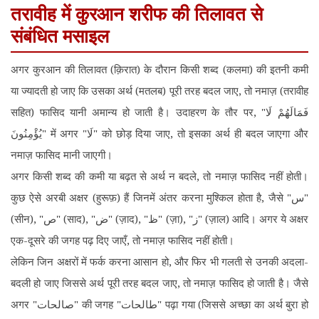
तरावीह में कुरआन शरीफ की तिलावत से
संबंधित मसाइल
अगर कुरआन की तिलावत (क़िरात) के दौरान किसी शब्द (कलमा) की इतनी कमी
या ज्यादती हो जाए कि उसका अर्थ (मतलब) पूरी तरह बदल जाए, तो नमाज़ (तरावीह
सहित) फासिद यानी अमान्य हो जाती है। उदाहरण के तौर पर, "فَمَالَهُمْ لَا
يُؤْمِنُونَ" में अगर "لَا" को छोड़ दिया जाए, तो इसका अर्थ ही बदल जाएगा और
नमाज़ फासिद मानी जाएगी।
अगर किसी शब्द की कमी या बढ़त से अर्थ न बदले, तो नमाज़ फासिद नहीं होती।
कुछ ऐसे अरबी अक्षर (हुरूफ़) हैं जिनमें अंतर करना मुश्किल होता है, जैसे "س"
(सीन), "ص" (साद), "ض" (ज़ाद), "ظ" (ज़ा), "ز" (ज़ाल) आदि। अगर ये अक्षर
एक-दूसरे की जगह पढ़ दिए जाएँ, तो नमाज़ फासिद नहीं होती।
लेकिन जिन अक्षरों में फर्क करना आसान हो, और फिर भी गलती से उनकी अदला-
बदली हो जाए जिससे अर्थ पूरी तरह बदल जाए, तो नमाज़ फासिद हो जाती है। जैसे
अगर "صالحات" की जगह "طالحات" पढ़ा गया (जिससे अच्छा का अर्थ बुरा हो