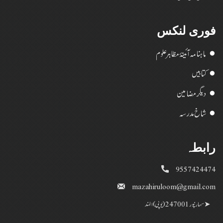
فوری لنکس
ماہنامہ آئینۂ مظاہر علوم
کتابیں
دیگر مضامین
شاخ مدرسہ
رابطہ
9557424474
mazahiruloom@gmail.com
➤
سہارنپور 247001 (یو پی) الہند