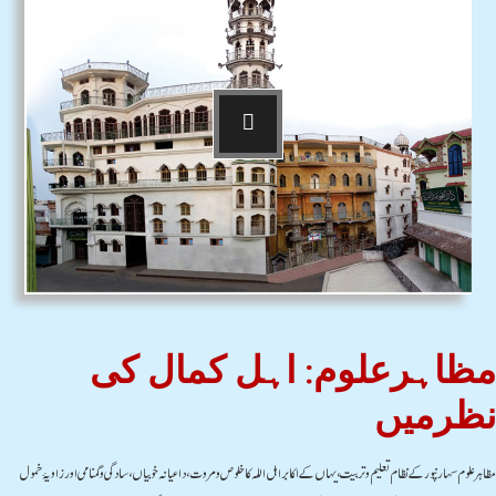
مظاہرعلوم: اہل کمال کی
نظرمیں
مظاہرعلوم سہارنپورکے نظام تعلیم وتربیت،یہاں کے اکابراہل اللہ کاخلوص ومروت،داعیانہ خوبیاں،سادگی وگمنامی اور زاویۂ خمول