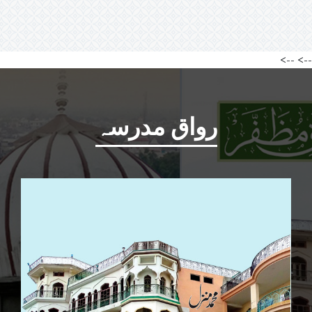
-->
-->
رواق مدرسہ