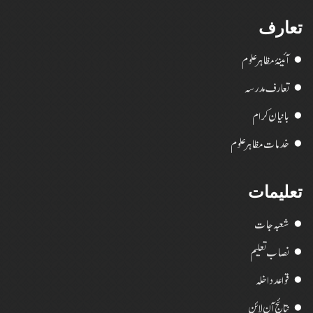
تعارف
آئینۂ مظاہر علوم
تعارف مدرسہ
بانیان کرام
خدمات مظاہر علوم
تعلیمات
شعبہ جات
نصاب تعلیم
قواعد داخلہ
نتائج آن لائن