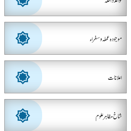
موجودہ عملہ و سفراء
اعلانات
شاخ مظاہر علوم