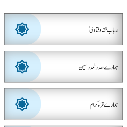
ارباب فقہ و فتاویٰ
ہمارے صدر المدرسین
ہمارے قراء کرام