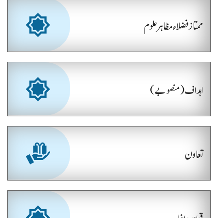
ممتاز فضلاء مظاہر علوم
اہداف (منصوبے)
تعاون
قواعد داخلہ