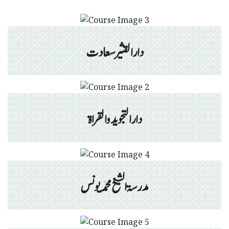
دارالقثیر سعادت
دارالتجوید والقراۃ
مدرسۃ الشیخ محمد یونس