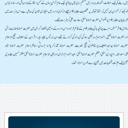
میں رہنے کی نیک صفات الحمدللہ ہردورمیں مسلم رہی ہیں،چنانچہ ایک عام آدمی یہاں کے کسی استاذکے بودوباش اورسادہ لباس
کودیکھ کرمحسوس ہی نہیں کرسکتاتھاکہ یہ شخصیت مظاہرعلوم جیسے مرکزی ادارہ میں امتیازی شان کی حامل ہے، اس فہرست میں
خودبانیان مظاہرعلوم بالخصوص حضرت مولانامفتی سعادت علی ؒ سرفہرست تھے۔
ماحول کااثرمسلمہ امرہے چنانچہ بانی مظاہرعلوم کے قائم فرمودہ اس ادارہ کے اولین فضلاء گرامی میں حضرت مولاناعنایت الہٰی
ؒاورحضرت مولاناخلیل احمدمہاجرمدنیؒبھی سادگی کی زندگی گزارتے تھے،ان بزرگوں کاپوراپورا اثر ان کے اخلاف شیخ الاسلام
حضرت مولاناسیدعبداللطیف پورقاضویؒ،شیخ الحدیث حضرت مولانا محمدزکریامہا جرمدنیؒ، مناظراسلام حضرت مولانا شاہ
محمداسعداللہ رام پوریؒ،مفتی اعظم حضرت مولانامفتی سعیداحمد اجراڑ ویؒ اورفقیہ الاسلام حضرت مولانامفتی مظفرحسین مظاہری
ؒجیسی نیک طینت شخصیات میں بھی پورے طورپرموجودتھا۔